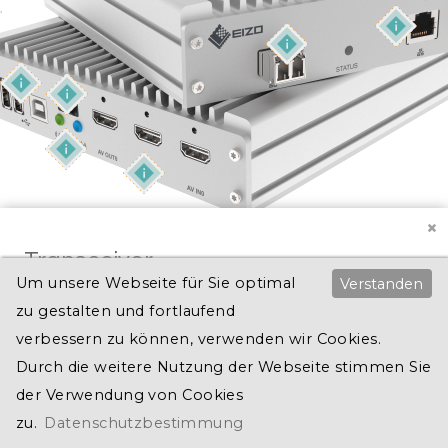
Transceiver
Um unsere Webseite für Sie optimal
Verstanden
Die Kernfunktionalität von CuratOR Alipe ist in der Hardware-
zu gestalten und fortlaufend
Komponente der IP-Transceiver enthalten, die als Encoder und als
verbessern zu können, verwenden wir Cookies.
Decoder eingesetzt werden können (Transceiver).
Durch die weitere Nutzung der Webseite stimmen Sie
Transceiver-Tour starten
der Verwendung von Cookies
zu.
Datenschutzbestimmung